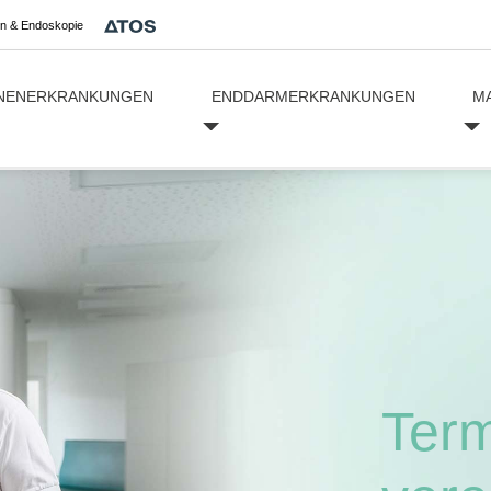
en & Endoskopie
NENERKRANKUNGEN
ENDDARMERKRANKUNGEN
M
Ter