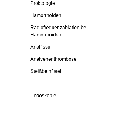
Proktologie
Hämorrhoiden
Radiofrequenzablation bei
Hämorrhoiden
Analfissur
Analvenenthrombose
Steißbeinfistel
Endoskopie
Magenspiegelung
Darmspiegelung
Darmkrebsvorsorge